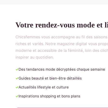
Votre rendez-vous mode et li
Chicsfemmes vous accompagne au fil des saisons
riches et variés. Notre magazine digital vous prop
moderne et accessible de la féminité, loin des clic
inspirer au quotidien.
Des tendances mode décryptées chaque semaine
Guides beauté et bien-être détaillés
Actualités lifestyle et culture
Inspirations shopping et bons plans