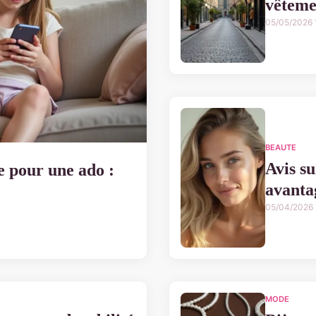
vêteme
05/05/2026 
BEAUTE
Avis su
le pour une ado :
avantag
05/04/2026 
MODE