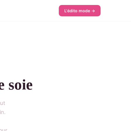
L'édito mode →
 soie
out
in.
our