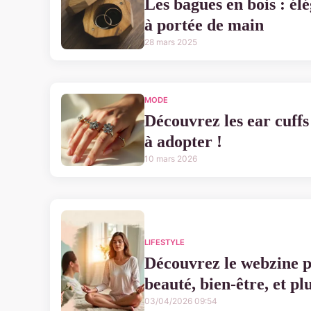
Les bagues en bois : élé
à portée de main
28 mars 2025
MODE
Découvrez les ear cuffs
à adopter !
10 mars 2026
LIFESTYLE
Découvrez le webzine p
beauté, bien-être, et pl
03/04/2026 09:54