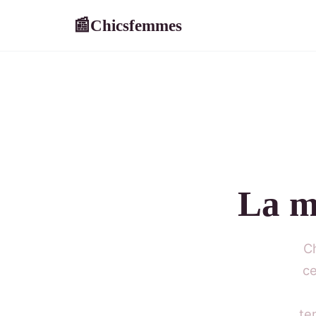
Chicsfemmes
📰
La m
Ch
ce
te