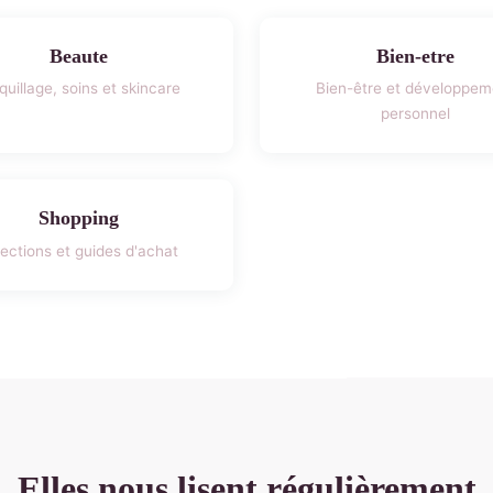
Beaute
Bien-etre
uillage, soins et skincare
Bien-être et développem
personnel
Shopping
ections et guides d'achat
Elles nous lisent régulièrement