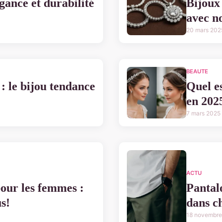
gance et durabilité
Bijoux 
avec no
20 mars 202
BEAUTE
 : le bijou tendance
Quel es
en 202
7 mars 2025
ACTU
our les femmes :
Pantal
us!
dans c
18 novembre