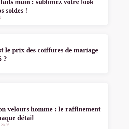
faits main : sublimez votre look
s soldes !
5
t le prix des coiffures de mariage
5 ?
on velours homme : le raffinement
haque détail
 2025