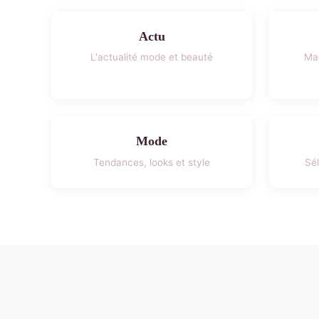
Actu
L'actualité mode et beauté
Maq
Mode
Tendances, looks et style
Sél