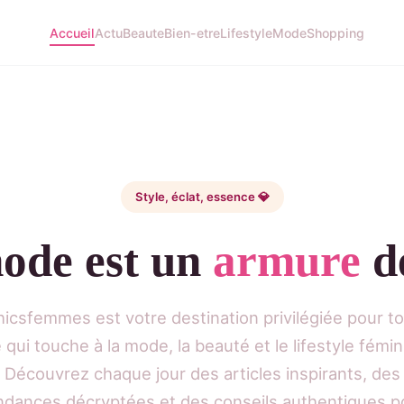
Accueil
Actu
Beaute
Bien-etre
Lifestyle
Mode
Shopping
Style, éclat, essence 💎
ode est un
armure
de
icsfemmes est votre destination privilégiée pour t
 qui touche à la mode, la beauté et le lifestyle fémin
Découvrez chaque jour des articles inspirants, des
ndances décryptées et des conseils authentiques p