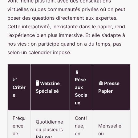
vont même plus loin, avec des consultations
virtuelles ou des communautés privées où on peut
poser des questions directement aux expertes.
Cette interactivité, inexistante dans le papier, rend
l’expérience bien plus immersive. Et elle s’adapte à
nos vies : on participe quand on a du temps, pas
selon un calendrier imposé.
📱
📈
Rése
🖥️ Webzine
📰 Presse
Critèr
aux
Spécialisé
Papier
e
Socia
ux
Fréqu
Conti
Quotidienne
ence
nue,
Mensuelle
ou plusieurs
de
en
ou
fois par