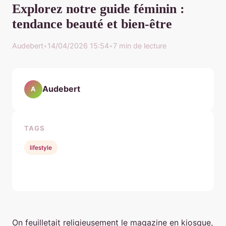
Explorez notre guide féminin :
tendance beauté et bien-être
Audebert
•
14/04/2026 15:54
•
7 min de lecture
Audebert
A
TAGS
lifestyle
On feuilletait religieusement le magazine en kiosque,