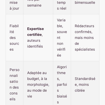
mise
temp
bimensuelle
semaine
à jour
s réel
Varia
Fiabil
ble,
Rédacteurs
Expertise
ité
souve
confirmés,
certifiée
,
des
nt
mais moins
auteurs
sourc
non
de
identifiés
es
vérifi
spécialistes
ée
Algori
Perso
Adaptée au
thme
nnali
budget, à la
s,
Standardisé
satio
morphologie,
parfoi
e, moins
n des
au mode de
s
ciblée
cons
vie
biaisé
eils
s