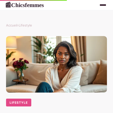
Chicsfemmes
📰
Accueil
›
Lifestyle
LIFESTYLE