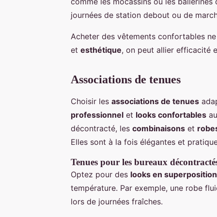
comme les mocassins ou les ballerines q
journées de station debout ou de march
Acheter des vêtements confortables ne si
et
esthétique
, on peut allier efficacité
Associations de tenues
Choisir les
associations de tenues
adap
professionnel
et
looks confortables
au
décontracté, les
combinaisons
et
robe
Elles sont à la fois élégantes et pratique
Tenues pour les bureaux décontracté
Optez pour des
looks en superposition
température. Par exemple, une robe flui
lors de journées fraîches.