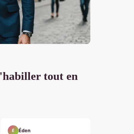
habiller tout en
Éden
É