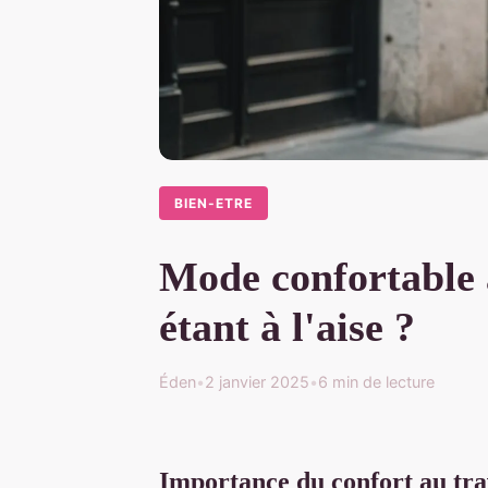
BIEN-ETRE
Mode confortable a
étant à l'aise ?
Éden
•
2 janvier 2025
•
6 min de lecture
Importance du confort au tra