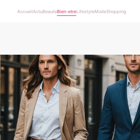
Accueil
Actu
Beaute
Bien-etre
Lifestyle
Mode
Shopping