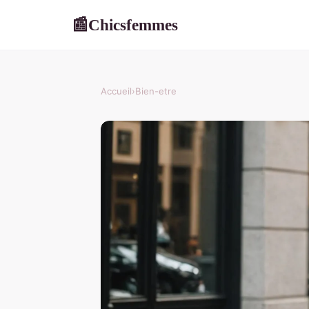
Chicsfemmes
📰
Accueil
›
Bien-etre