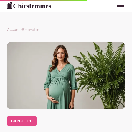
Chicsfemmes
📰
Accueil
›
Bien-etre
BIEN-ETRE