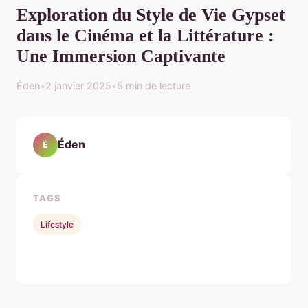
Exploration du Style de Vie Gypset
dans le Cinéma et la Littérature :
Une Immersion Captivante
Éden
•
2 janvier 2025
•
5 min de lecture
Éden
É
TAGS
Lifestyle