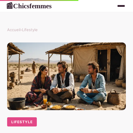
Chicsfemmes
📰
Accueil
›
Lifestyle
LIFESTYLE