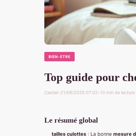
BIEN-ETRE
Top guide pour cho
Castiel
•
21/06/2026 07:02
•
10 min de lecture
Le résumé global
tailles culottes
: La bonne
mesure d