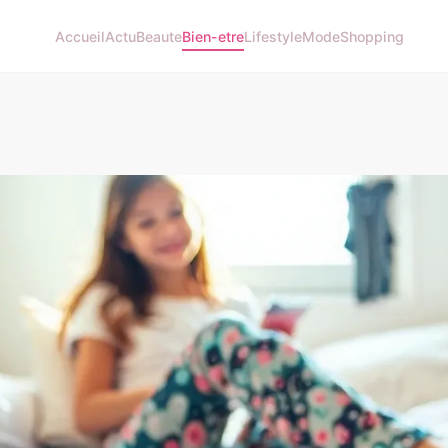
Accueil
Actu
Beaute
Bien-etre
Lifestyle
Mode
Shopping