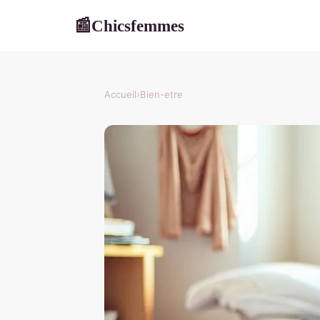
Chicsfemmes
📰
Accueil
›
Bien-etre