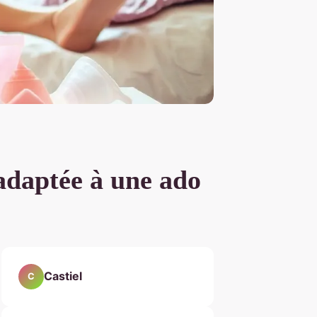
 adaptée à une ado
Castiel
C