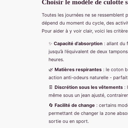
Choisir le modèle de culotte se
Toutes les journées ne se ressemblent p
dépend du moment du cycle, des activit
Pour aider à y voir clair, voici les critèr
✨
Capacité d’absorption
: allant du 
jusqu’à l’équivalent de deux tampons
heures.
🌿
Matières respirantes
: le coton b
action anti-odeurs naturelle - parfai
👖
Discrétion sous les vêtements
: 
même sous un jean ajusté, contrairem
🔄
Facilité de change
: certains mod
permettant de changer la zone absor
sortie ou en sport.