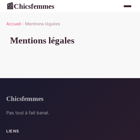
Chicsfemmes
📰
Accueil
›
Mentions légales
Mentions légales
Chicsfemmes
Pas tout à fait banal.
LIENS