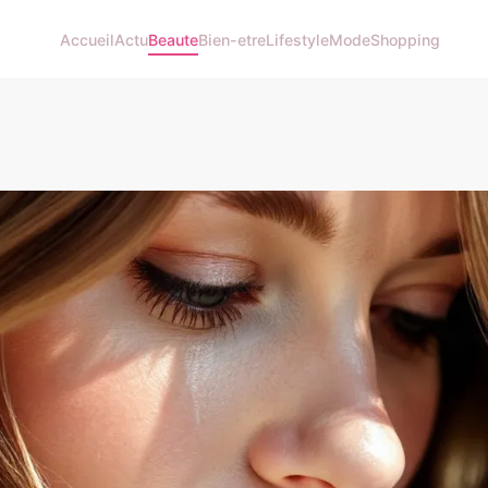
Accueil
Actu
Beaute
Bien-etre
Lifestyle
Mode
Shopping