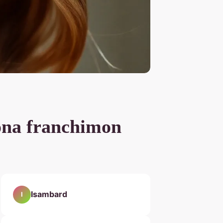
iona franchimon
Isambard
I