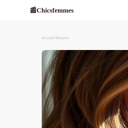
Chicsfemmes
📰
Accueil
›
Beaute