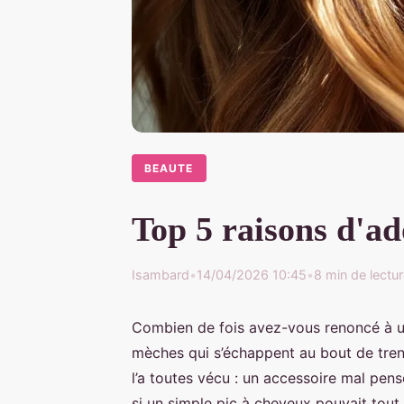
BEAUTE
Top 5 raisons d'ad
Isambard
•
14/04/2026 10:45
•
8 min de lectu
Combien de fois avez-vous renoncé à un
mèches qui s’échappent au bout de trent
l’a toutes vécu : un accessoire mal pensé
si un simple pic à cheveux pouvait tout