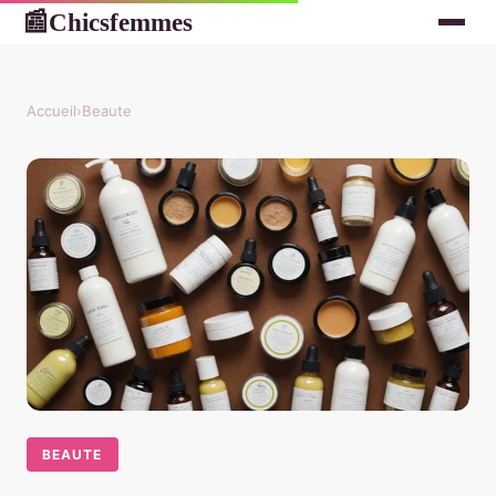
Chicsfemmes
📰
Accueil
›
Beaute
BEAUTE